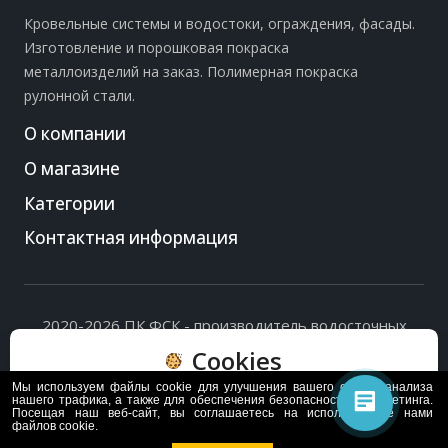
Кровельные системы и водостоки, ограждения, фасады.
Изготовление и порошковая покраска
металлоизделий на заказ. Полимерная покраска
рулонной стали.
О компании
О магазине
Категории
Контактная информация
2020-2026 ПК ФСК - производитель водосточных
систем, доборных элементов и ограждений кровли.
Cookies
Политика обработки персональных данных
и
согласие
на их обработку
.
Мы используем файлы cookie для улучшения вашего опыта, анализа
Пользуясь сайтом, вы соглашаетесь с политикой
нашего трафика, а также для обеспечения безопасности и маркетинга.
Посещая наш веб-сайт, вы соглашаетесь на использование нами
обработки и хранения данных Cookie
файлов cookie.