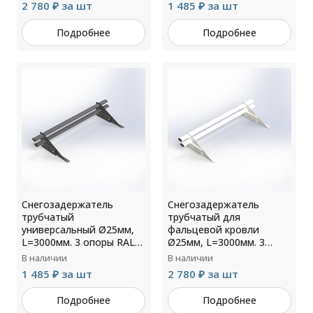
2 780 ₽ за шт
1 485 ₽ за шт
Подробнее
Подробнее
Снегозадержатель
Снегозадержатель
трубчатый
трубчатый для
универсальный Ø25мм,
фальцевой кровли
L=3000мм. 3 опоры RAL
Ø25мм, L=3000мм. 3
7024
опоры RAL 9010
В наличии
В наличии
1 485 ₽ за шт
2 780 ₽ за шт
Подробнее
Подробнее