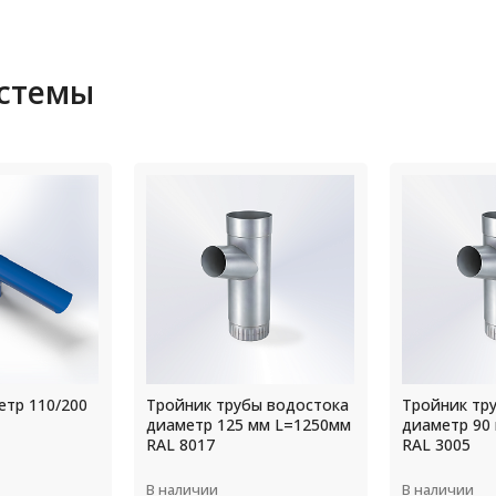
истемы
ы водостока
Тройник трубы водостока
Крепление
мм L=1250мм
диаметр 90 мм L=1250мм
прямоуголь
RAL 3005
водостока 
толщ.1,0мм
В наличии
В наличии