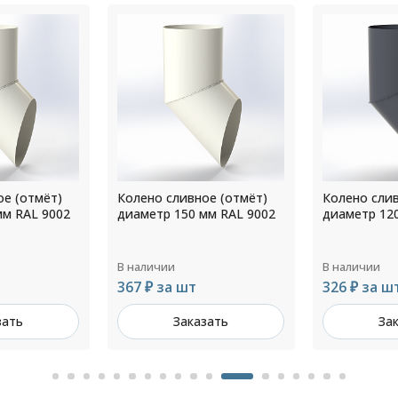
ое (отмёт)
Колено сливное (отмёт)
Колено слив
мм RAL 9002
диаметр 120 мм RAL 7024
диаметр 20
В наличии
В наличии
326 ₽ за шт
516 ₽ за ш
зать
Заказать
За