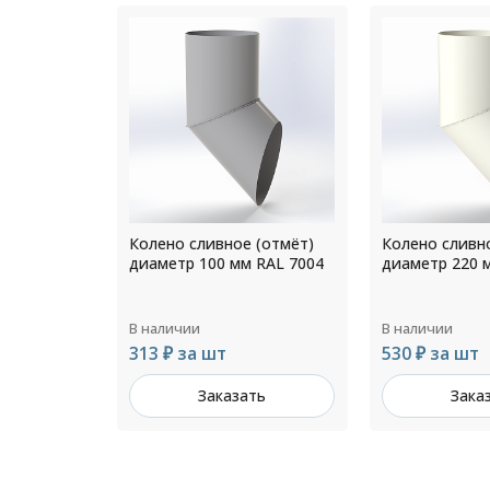
 (отмёт)
Колено сливное (отмёт)
Колено сливн
 RAL 7004
диаметр 220 мм RAL 9002
диаметр 150 
В наличии
В наличии
530 ₽ за шт
367 ₽ за шт
ть
Заказать
Зака