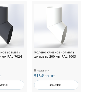
ное (отмёт)
Колено сливное (отмёт)
Колено сл
0 мм RAL 9003
диаметр 100 мм Цинк
диаметр 2
В наличии
В наличии
т
258 ₽ за шт
528 ₽ за
казать
Заказать
З