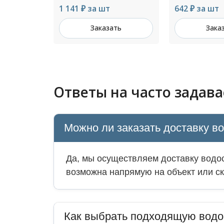
642 ₽ за шт
Цена по зап
ть
Заказать
Зака
Ответы на часто задав
Можно ли заказать доставку в
Да, мы осуществляем доставку водос
возможна напрямую на объект или ск
Как выбрать подходящую водо