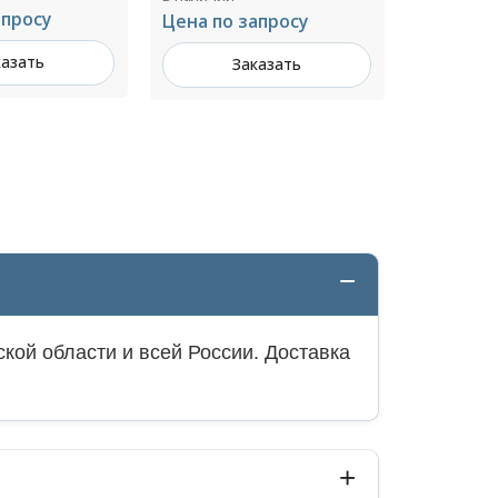
179 ₽ за шт
293 ₽ за
апросу
Заказать
З
казать
кой области и всей России. Доставка