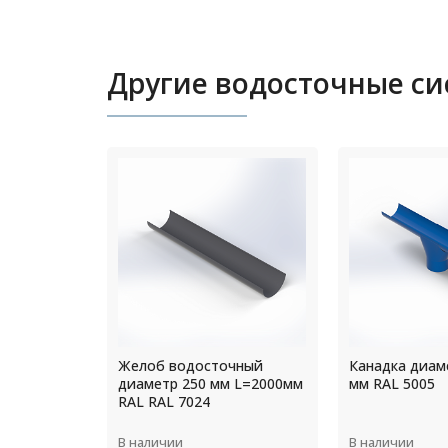
Другие водосточные с
чный
Канадка диаметр 110/200
Тройник труб
 L=2000мм
мм RAL 5005
диаметр 125 
RAL 8017
В наличии
В наличии