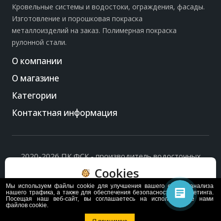
Кровельные системы и водостоки, ограждения, фасады.
Изготовление и порошковая покраска
металлоизделий на заказ. Полимерная покраска
рулонной стали.
О компании
О магазине
Категории
Контактная информация
2020-2026 ПК ФСК - производитель водосточных
систем, доборных элементов и ограждений кровли.
Cookies
Политика обработки персональных данных
и
согласие
на их обработку
.
Мы используем файлы cookie для улучшения вашего опыта, анализа
Пользуясь сайтом, вы соглашаетесь с политикой
нашего трафика, а также для обеспечения безопасности и маркетинга.
Посещая наш веб-сайт, вы соглашаетесь на использование нами
обработки и хранения данных Cookie
файлов cookie.
Политика
Согласен