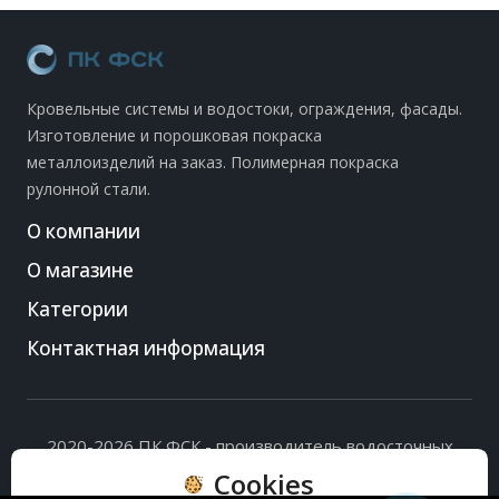
Кровельные системы и водостоки, ограждения, фасады.
Изготовление и порошковая покраска
металлоизделий на заказ. Полимерная покраска
рулонной стали.
О компании
О магазине
Категории
Контактная информация
2020-2026 ПК ФСК - производитель водосточных
систем, доборных элементов и ограждений кровли.
Cookies
Политика обработки персональных данных
и
согласие