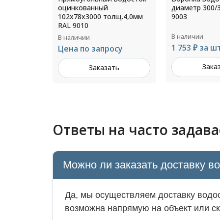
диаметр 300/350 мм RAL
шпилькой М1
лщ.4,0мм
9003
диаметр 250 
В наличии
В наличии
1 753 ₽ за шт
204 ₽ за шт
осу
Заказать
Зака
ть
Ответы на часто задав
Можно ли заказать доставку в
Да, мы осуществляем доставку водос
возможна напрямую на объект или ск