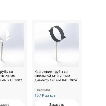
трубы со
Крепление трубы со
Крепление
10 200мм
шпилькой М10 200мм
шпилькой
0 мм RAL 7024
диаметр 200 мм RAL 7004
диаметр 1
В наличии
В наличии
т
211 ₽ за шт
143 ₽ за
казать
Заказать
З