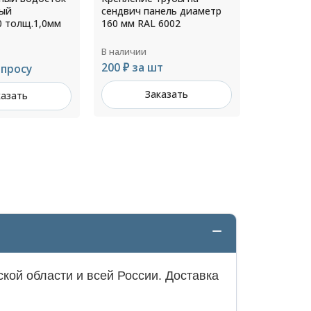
нель диаметр
оцинкованный 121х85
0,5х1045/
6002
толщ.1,0мм RAL 9003
6002
В наличии
В наличии
т
Цена по запросу
775 ₽ за 
казать
Заказать
З
кой области и всей России. Доставка