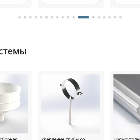
истемы
убы со
Прямоугольный водосток
Крепление 