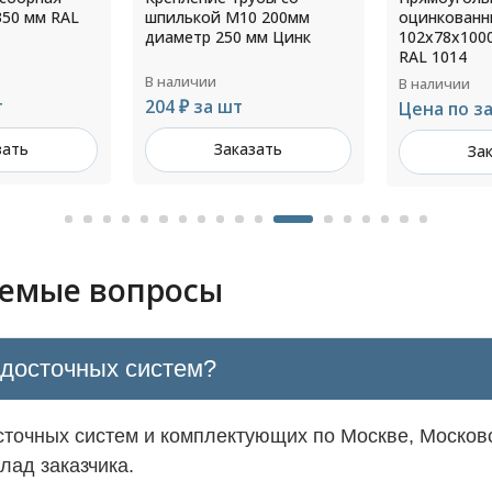
0 200мм
оцинкованный
сендвич па
мм Цинк
102х78х1000 толщ.1,0мм
160 мм RAL 
RAL 1014
В наличии
В наличии
200 ₽ за ш
Цена по запросу
зать
За
Заказать
аемые вопросы
одосточных систем?
точных систем и комплектующих по Москве, Московс
лад заказчика.