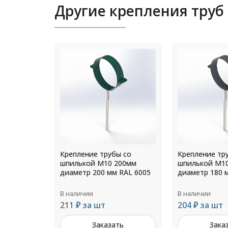
Другие крепления труб
ы со
Крепление трубы со
Крепление тр
200мм
шпилькой М10 200мм
шпилькой М1
 RAL 6005
диаметр 180 мм RAL 7024
диаметр 200 
В наличии
В наличии
204 ₽ за шт
211 ₽ за шт
ть
Заказать
Зака