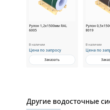
мм RAL
Рулон 0,5x1500мм RAL
Рулон 0,8x12
8019
9010
В наличии
В наличии
осу
Цена по запросу
1 156 ₽ за ш
ть
Заказать
Зака
Другие водосточные с