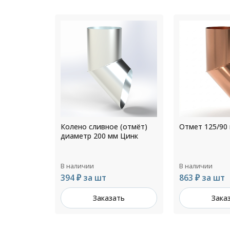
 (отмёт)
Отмет 125/90 медный
Тройник труб
 Цинк
диаметр 216 
RAL 6005
В наличии
В наличии
863 ₽ за шт
Цена по зап
ть
Заказать
Зака