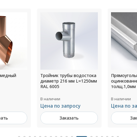
ы водостока
Прямоугольный водосток
Крепление 
мм L=1250мм
оцинкованный 355х27
сендвич па
толщ.1,0мм RAL 9002
110 мм RAL 
В наличии
В наличии
росу
Цена по запросу
152 ₽ за ш
зать
Заказать
За