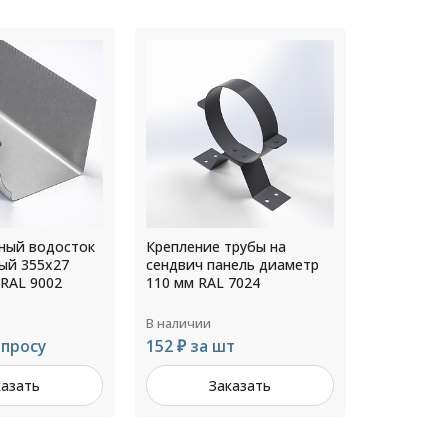
трубы на
Крепление трубы на
Креплени
нель диаметр
сендвич панель диаметр
диаметр 
7024
130 мм RAL 5005
RAL 8019
В наличии
В наличии
т
176 ₽ за шт
266 ₽ за
казать
Заказать
З