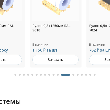
50мм RAL
Рулон 0,5x1250мм RAL
Рулон 0,55
7024
6002
В наличии
В наличии
т
762 ₽ за шт
Цена по з
зать
Заказать
За
истемы