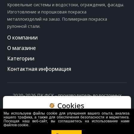
Кровельные системы и водостоки, ограждения, фасады.
Изготовление и порошковая покраска
металлоизделий на заказ. Полимерная покраска
рулонной стали.
О компании
О магазине
Категории
Контактная информация
2020-2026 ПК ФСК - производитель водосточных
систем, доборных элементов и ограждений кровли.
Cookies
Политика обработки персональных данных
и
согласие
на их обработку
.
Мы используем файлы cookie для улучшения вашего опыта, анализа
Пользуясь сайтом, вы соглашаетесь с политикой
нашего трафика, а также для обеспечения безопасности и маркетинга.
Посещая наш веб-сайт, вы соглашаетесь на использование нами
обработки и хранения данных Cookie
файлов cookie.