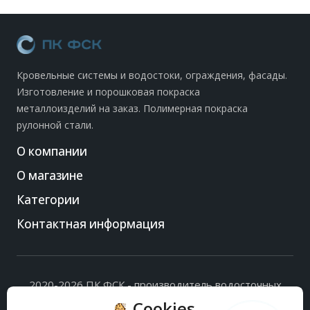
Кровельные системы и водостоки, ограждения, фасады.
Изготовление и порошковая покраска
металлоизделий на заказ. Полимерная покраска
рулонной стали.
О компании
О магазине
Категории
Контактная информация
2020-2026 ПК ФСК - производитель водосточных
систем, доборных элементов и ограждений кровли.
Cookies
Политика обработки персональных данных
и
согласие