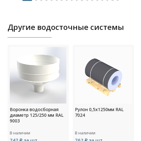
Другие водосточные системы
4
Воронка водосборная
Рулон 0,5x1250мм RAL
диаметр 125/250 мм RAL
7024
9003
В наличии
В наличии
747 ₽ за шт
762 ₽ за шт