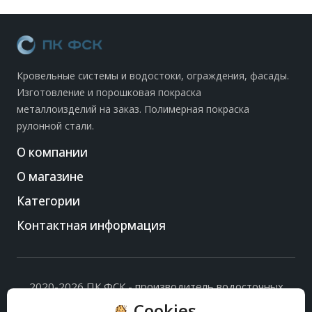
Кровельные системы и водостоки, ограждения, фасады.
Изготовление и порошковая покраска
металлоизделий на заказ. Полимерная покраска
рулонной стали.
О компании
О магазине
Категории
Контактная информация
2020-2026 ПК ФСК - производитель водосточных
систем, доборных элементов и ограждений кровли.
Cookies
Политика обработки персональных данных
и
согласие