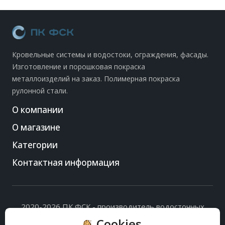
Кровельные системы и водостоки, ограждения, фасады.
Изготовление и порошковая покраска
металлоизделий на заказ. Полимерная покраска
рулонной стали.
О компании
О магазине
Категории
Контактная информация
2020-2026 ПК ФСК - производитель водосточных
систем, доборных элементов и ограждений кровли.
Cookies
Политика обработки персональных данных
и
согласие