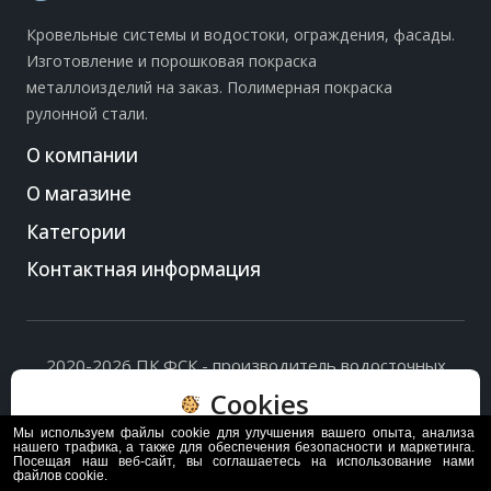
Кровельные системы и водостоки, ограждения, фасады.
Изготовление и порошковая покраска
металлоизделий на заказ. Полимерная покраска
рулонной стали.
О компании
О магазине
Категории
Контактная информация
2020-2026 ПК ФСК - производитель водосточных
систем, доборных элементов и ограждений кровли.
Cookies
Политика обработки персональных данных
и
согласие
на их обработку
.
Мы используем файлы cookie для улучшения вашего опыта, анализа
Пользуясь сайтом, вы соглашаетесь с политикой
нашего трафика, а также для обеспечения безопасности и маркетинга.
Посещая наш веб-сайт, вы соглашаетесь на использование нами
обработки и хранения данных Cookie
файлов cookie.