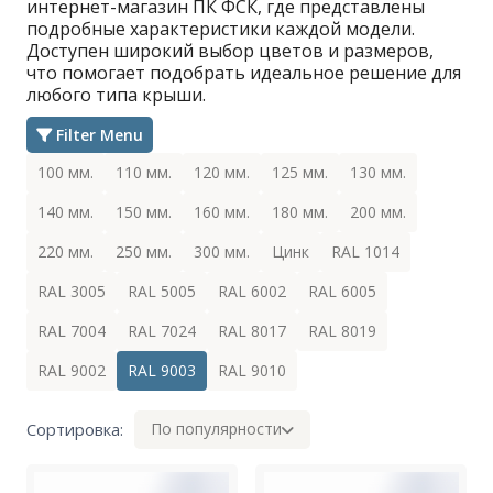
интернет-магазин ПК ФСК, где представлены
подробные характеристики каждой модели.
Доступен широкий выбор цветов и размеров,
что помогает подобрать идеальное решение для
любого типа крыши.
Filter Menu
100 мм.
110 мм.
120 мм.
125 мм.
130 мм.
140 мм.
150 мм.
160 мм.
180 мм.
200 мм.
220 мм.
250 мм.
300 мм.
Цинк
RAL 1014
RAL 3005
RAL 5005
RAL 6002
RAL 6005
RAL 7004
RAL 7024
RAL 8017
RAL 8019
RAL 9002
RAL 9003
RAL 9010
Сортировка:
По популярности