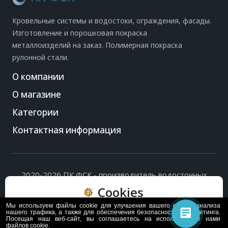
Кровельные системы и водостоки, ограждения, фасады.
Изготовление и порошковая покраска
металлоизделий на заказ. Полимерная покраска
рулонной стали.
О компании
О магазине
Категории
Контактная информация
2020-2026 ПК ФСК - производитель водосточных
систем, доборных элементов и ограждений кровли.
Cookies
Политика обработки персональных данных
и
согласие
на их обработку
.
Мы используем файлы cookie для улучшения вашего опыта, анализа
Пользуясь сайтом, вы соглашаетесь с политикой
нашего трафика, а также для обеспечения безопасности и маркетинга.
Посещая наш веб-сайт, вы соглашаетесь на использование нами
обработки и хранения данных Cookie
файлов cookie.