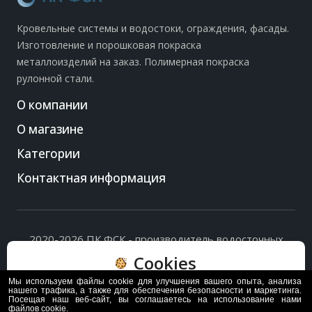
Кровельные системы и водостоки, ограждения, фасады.
Изготовление и порошковая покраска
металлоизделий на заказ. Полимерная покраска
рулонной стали.
О компании
О магазине
Категории
Контактная информация
2020-2026 ПК ФСК - производитель водосточных
систем, доборных элементов и ограждений кровли.
Cookies
Политика обработки персональных данных
и
согласие
на их обработку
.
Мы используем файлы cookie для улучшения вашего опыта, анализа
Пользуясь сайтом, вы соглашаетесь с политикой
нашего трафика, а также для обеспечения безопасности и маркетинга.
Посещая наш веб-сайт, вы соглашаетесь на использование нами
обработки и хранения данных Cookie
файлов cookie.