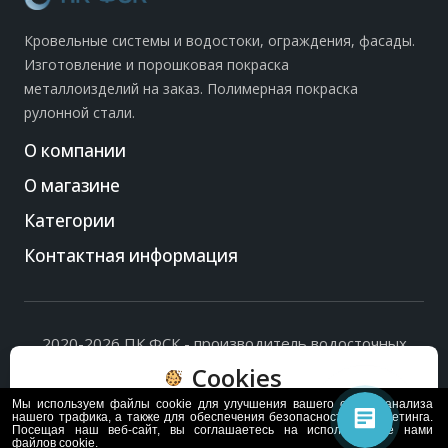
Кровельные системы и водостоки, ограждения, фасады.
Изготовление и порошковая покраска
металлоизделий на заказ. Полимерная покраска
рулонной стали.
О компании
О магазине
Категории
Контактная информация
2020-2026 ПК ФСК - производитель водосточных
систем, доборных элементов и ограждений кровли.
Cookies
Политика обработки персональных данных
и
согласие
на их обработку
.
Мы используем файлы cookie для улучшения вашего опыта, анализа
Пользуясь сайтом, вы соглашаетесь с политикой
нашего трафика, а также для обеспечения безопасности и маркетинга.
Посещая наш веб-сайт, вы соглашаетесь на использование нами
обработки и хранения данных Cookie
файлов cookie.