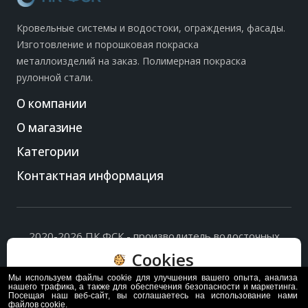
Кровельные системы и водостоки, ограждения, фасады.
Изготовление и порошковая покраска
металлоизделий на заказ. Полимерная покраска
рулонной стали.
О компании
О магазине
Категории
Контактная информация
2020-2026 ПК ФСК - производитель водосточных
систем, доборных элементов и ограждений кровли.
Cookies
Политика обработки персональных данных
и
согласие
на их обработку
.
Мы используем файлы cookie для улучшения вашего опыта, анализа
Пользуясь сайтом, вы соглашаетесь с политикой
нашего трафика, а также для обеспечения безопасности и маркетинга.
Посещая наш веб-сайт, вы соглашаетесь на использование нами
обработки и хранения данных Cookie
файлов cookie.