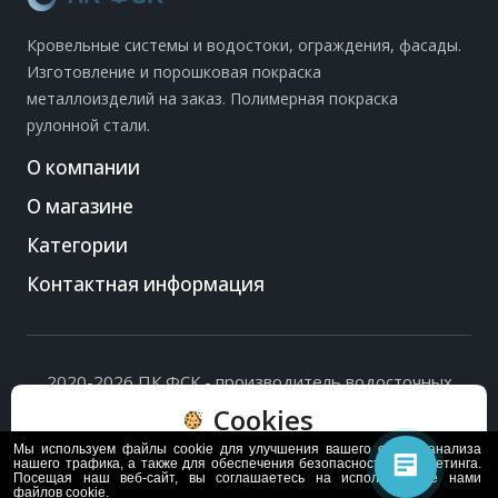
Кровельные системы и водостоки, ограждения, фасады.
Изготовление и порошковая покраска
металлоизделий на заказ. Полимерная покраска
рулонной стали.
О компании
О магазине
Категории
Контактная информация
2020-2026 ПК ФСК - производитель водосточных
систем, доборных элементов и ограждений кровли.
Cookies
Политика обработки персональных данных
и
согласие
на их обработку
.
Мы используем файлы cookie для улучшения вашего опыта, анализа
Пользуясь сайтом, вы соглашаетесь с политикой
нашего трафика, а также для обеспечения безопасности и маркетинга.
Посещая наш веб-сайт, вы соглашаетесь на использование нами
обработки и хранения данных Cookie
файлов cookie.