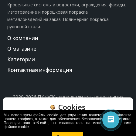
Кровельные системы и водостоки, ограждения, фасады.
Изготовление и порошковая покраска
металлоизделий на заказ. Полимерная покраска
рулонной стали.
О компании
О магазине
Категории
Контактная информация
2020-2026 ПК ФСК - производитель водосточных
систем, доборных элементов и ограждений кровли.
Cookies
Политика обработки персональных данных
и
согласие
на их обработку
.
Мы используем файлы cookie для улучшения вашего опыта, анализа
Пользуясь сайтом, вы соглашаетесь с политикой
нашего трафика, а также для обеспечения безопасности и маркетинга.
Посещая наш веб-сайт, вы соглашаетесь на использование нами
обработки и хранения данных Cookie
файлов cookie.