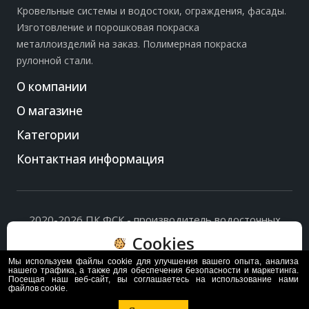
Кровельные системы и водостоки, ограждения, фасады.
Изготовление и порошковая покраска
металлоизделий на заказ. Полимерная покраска
рулонной стали.
О компании
О магазине
Категории
Контактная информация
2020-2026 ПК ФСК - производитель водосточных
систем, доборных элементов и ограждений кровли.
Cookies
Политика обработки персональных данных
и
согласие
на их обработку
.
Мы используем файлы cookie для улучшения вашего опыта, анализа
Пользуясь сайтом, вы соглашаетесь с политикой
нашего трафика, а также для обеспечения безопасности и маркетинга.
Посещая наш веб-сайт, вы соглашаетесь на использование нами
обработки и хранения данных Cookie
файлов cookie.