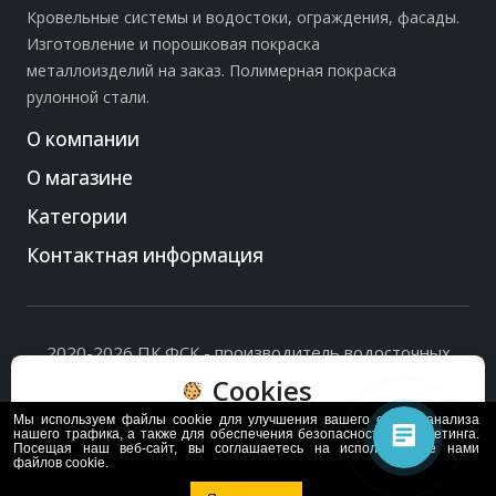
Кровельные системы и водостоки, ограждения, фасады.
Изготовление и порошковая покраска
металлоизделий на заказ. Полимерная покраска
рулонной стали.
О компании
О магазине
Категории
Контактная информация
2020-2026 ПК ФСК - производитель водосточных
систем, доборных элементов и ограждений кровли.
Cookies
Политика обработки персональных данных
и
согласие
на их обработку
.
Мы используем файлы cookie для улучшения вашего опыта, анализа
Пользуясь сайтом, вы соглашаетесь с политикой
нашего трафика, а также для обеспечения безопасности и маркетинга.
Посещая наш веб-сайт, вы соглашаетесь на использование нами
обработки и хранения данных Cookie
файлов cookie.