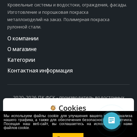
Кровельные системы и водостоки, ограждения, фасады.
Изготовление и порошковая покраска
металлоизделий на заказ. Полимерная покраска
рулонной стали.
О компании
О магазине
Категории
Контактная информация
2020-2026 ПК ФСК - производитель водосточных
систем, доборных элементов и ограждений кровли.
Cookies
Политика обработки персональных данных
и
согласие
на их обработку
.
Мы используем файлы cookie для улучшения вашего опыта, анализа
Пользуясь сайтом, вы соглашаетесь с политикой
нашего трафика, а также для обеспечения безопасности и маркетинга.
Посещая наш веб-сайт, вы соглашаетесь на использование нами
обработки и хранения данных Cookie
файлов cookie.