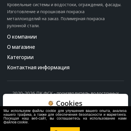
Кровельные системы и водостоки, ограждения, фасады.
Изготовление и порошковая покраска
металлоизделий на заказ. Полимерная покраска
рулонной стали.
О компании
О магазине
Категории
Контактная информация
2020-2026 ПК ФСК - производитель водосточных
систем, доборных элементов и ограждений кровли.
Cookies
Политика обработки персональных данных
и
согласие
на их обработку
.
Мы используем файлы cookie для улучшения вашего опыта, анализа
Пользуясь сайтом, вы соглашаетесь с политикой
нашего трафика, а также для обеспечения безопасности и маркетинга.
Посещая наш веб-сайт, вы соглашаетесь на использование нами
обработки и хранения данных Cookie
файлов cookie.