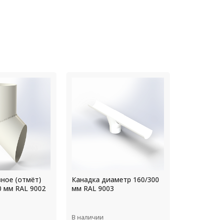
аметр 160/300
Крепление желоба
Прямоуго
3
диаметр 200 мм L=200мм
оцинкова
RAL 6002
толщ.4,0м
В наличии
В наличии