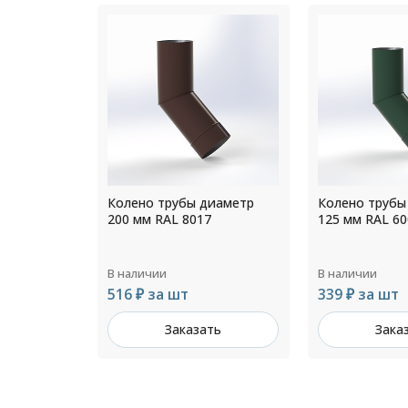
иаметр
Колено трубы диаметр
Колено трубы
7
125 мм RAL 6005
220 мм RAL 90
В наличии
В наличии
339 ₽ за шт
530 ₽ за шт
ть
Заказать
Зака