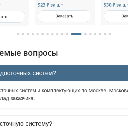
530 ₽ за шт
733 ₽ за ш
зать
Заказать
За
аемые вопросы
одосточных систем?
точных систем и комплектующих по Москве, Московс
лад заказчика.
сточную систему?