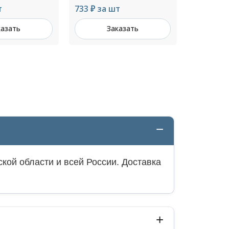
т
180 ₽ за шт
Цена по 
казать
Заказать
З
кой области и всей России. Доставка