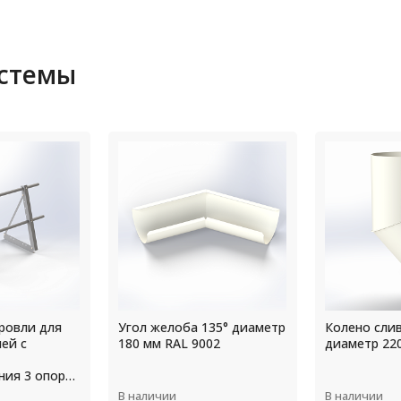
истемы
135° диаметр
Колено сливное (отмёт)
Канадка ди
02
диаметр 220 мм RAL 9002
мм RAL 900
В наличии
В наличии