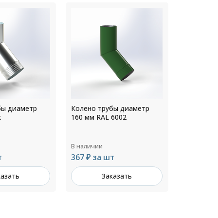
бы диаметр
Колено трубы диаметр
Колено т
6002
216 мм RAL 7024
160 мм RA
В наличии
В наличии
т
528 ₽ за шт
367 ₽ за
казать
Заказать
З