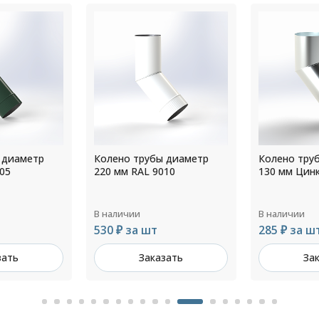
 диаметр
Колено трубы диаметр
Колено тру
10
130 мм Цинк
160 мм RAL 
В наличии
В наличии
285 ₽ за шт
367 ₽ за ш
зать
Заказать
За