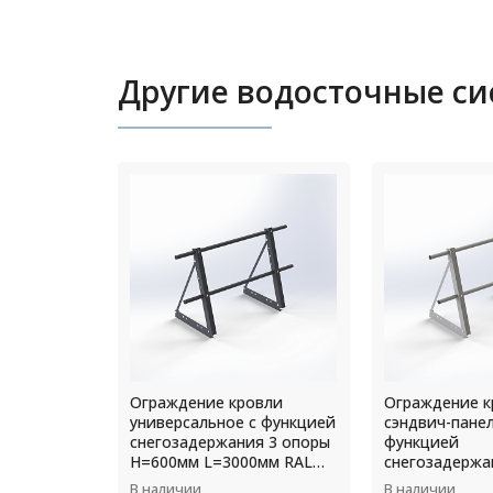
Другие водосточные с
овли
Ограждение кровли для
Угол желоба 
с функцией
сэндвич-панелей с
180 мм RAL 90
я 3 опоры
функцией
0мм RAL
снегозадержания 3 опоры
H=900мм L=3000мм RAL
В наличии
В наличии