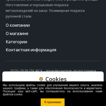
Изготовление и порошковая покраска
металлоизделий на заказ. Полимерная покраска
рулонной стали.
О компании
О магазине
Категории
Контактная информация
2020-2026 ПК ФСК - производитель водосточных
систем, доборных элементов и ограждений кровли.
Cookies
Политика обработки персональных данных
и
согласие
на их обработку
.
Мы используем файлы cookie для улучшения вашего опыта, анализа
Пользуясь сайтом, вы соглашаетесь с политикой
нашего трафика, а также для обеспечения безопасности и маркетинга.
Посещая наш веб-сайт, вы соглашаетесь на использование нами
обработки и хранения данных Cookie
файлов cookie.
Политика
Согласен
Я принимаю