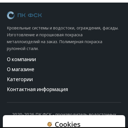
Кровельные системы и водостоки, ограждения, фасады.
Изготовление и порошковая покраска
металлоизделий на заказ. Полимерная покраска
рулонной стали.
О компании
О магазине
Категории
Контактная информация
2020-2026 ПК ФСК - производитель водосточных
систем, доборных элементов и ограждений кровли.
Cookies
Политика обработки персональных данных
и
согласие