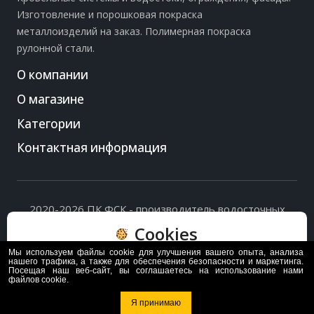
Изготовление и порошковая покраска
металлоизделий на заказ. Полимерная покраска
рулонной стали.
О компании
О магазине
Категории
Контактная информация
2020-2026 ПК ФСК - производитель водосточных
систем, доборных элементов и ограждений кровли.
Cookies
Политика обработки персональных данных
и
согласие
на их обработку
.
Мы используем файлы cookie для улучшения вашего опыта, анализа
Пользуясь сайтом, вы соглашаетесь с политикой
нашего трафика, а также для обеспечения безопасности и маркетинга.
Посещая наш веб-сайт, вы соглашаетесь на использование нами
обработки и хранения данных Cookie
файлов cookie.
Политика
Согласен
Я принимаю