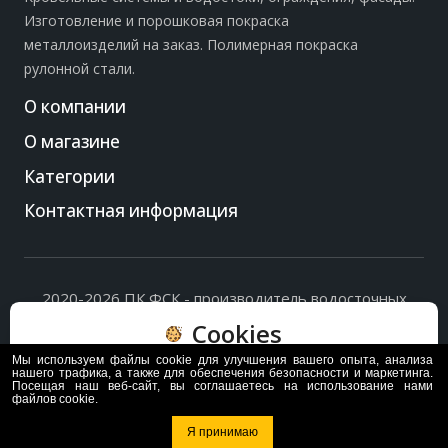
Изготовление и порошковая покраска
металлоизделий на заказ. Полимерная покраска
рулонной стали.
О компании
О магазине
Категории
Контактная информация
2020-2026 ПК ФСК - производитель водосточных
систем, доборных элементов и ограждений кровли.
Cookies
Политика обработки персональных данных
и
согласие
на их обработку
.
Мы используем файлы cookie для улучшения вашего опыта, анализа
Пользуясь сайтом, вы соглашаетесь с политикой
нашего трафика, а также для обеспечения безопасности и маркетинга.
Посещая наш веб-сайт, вы соглашаетесь на использование нами
обработки и хранения данных Cookie
файлов cookie.
Политика
Согласен
Я принимаю