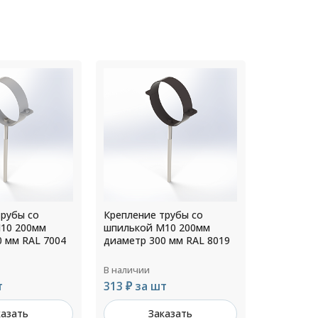
трубы со
Крепление трубы со
Крепление
10 200мм
шпилькой М10 200мм
шпилькой
0 мм RAL 8019
диаметр 160 мм Цинк
диаметр 1
В наличии
В наличии
т
167 ₽ за шт
152 ₽ за
казать
Заказать
З