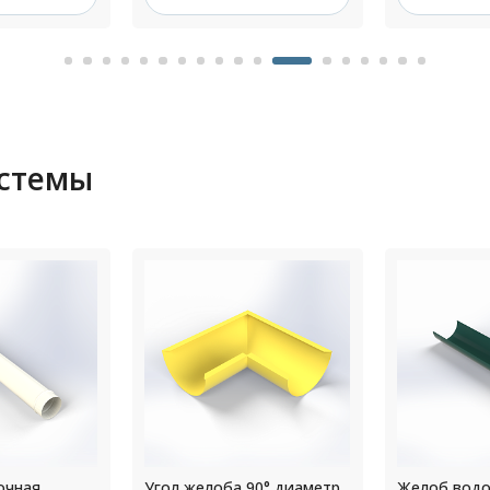
истемы
90° диаметр
Желоб водосточный
Крепление