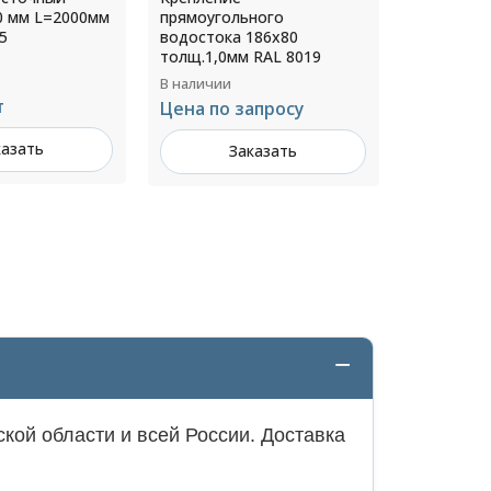
ного
прямоугольного
9010
186х80
водостока 346х240
 RAL 8019
толщ.1,4мм RAL 1014
В наличии
В наличии
Цена по 
апросу
Цена по запросу
З
казать
Заказать
кой области и всей России. Доставка