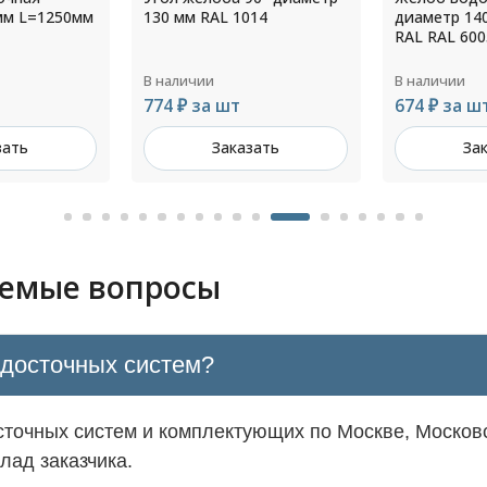
14
диаметр 140 мм L=2000мм
прямоуголь
RAL RAL 6005
водостока 
толщ.1,0мм
В наличии
В наличии
674 ₽ за шт
Цена по з
зать
Заказать
За
аемые вопросы
одосточных систем?
точных систем и комплектующих по Москве, Московс
лад заказчика.