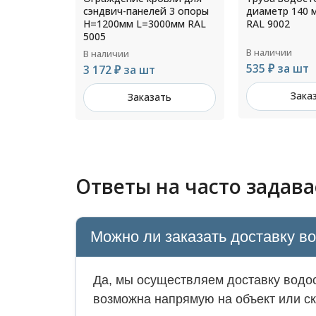
й 3 опоры
диаметр 140 мм L=1250мм
130 мм RAL 10
00мм RAL
RAL 9002
В наличии
В наличии
535 ₽ за шт
774 ₽ за шт
Заказать
Зака
ть
Ответы на часто задав
Можно ли заказать доставку в
Да, мы осуществляем доставку водос
возможна напрямую на объект или ск