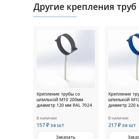
Другие крепления труб
ы со
Крепление трубы со
Крепление тр
200мм
шпилькой М10 200мм
шпилькой М1
 RAL 7024
диаметр 220 мм RAL 5005
диаметр 150 
В наличии
В наличии
217 ₽ за шт
190 ₽ за шт
ть
Заказать
Зака