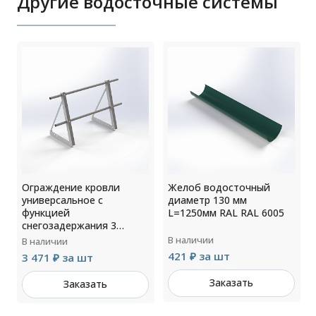
Другие водосточные системы
Ограждение кровли
Желоб водосточный
универсальное с
диаметр 130 мм
функцией
L=1250мм RAL RAL 6005
снегозадержания 3
опоры H=900мм
В наличии
В наличии
L=3000мм RAL 7004
421 ₽ за шт
3 471 ₽ за шт
Заказать
Заказать