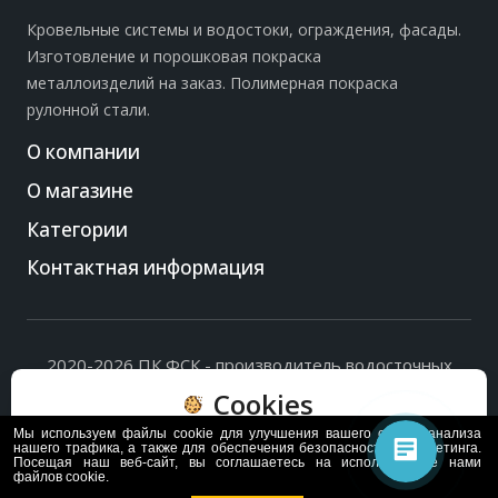
Кровельные системы и водостоки, ограждения, фасады.
Изготовление и порошковая покраска
металлоизделий на заказ. Полимерная покраска
рулонной стали.
О компании
О магазине
Категории
Контактная информация
2020-2026 ПК ФСК - производитель водосточных
систем, доборных элементов и ограждений кровли.
Cookies
Политика обработки персональных данных
и
согласие
на их обработку
.
Мы используем файлы cookie для улучшения вашего опыта, анализа
Пользуясь сайтом, вы соглашаетесь с политикой
нашего трафика, а также для обеспечения безопасности и маркетинга.
Посещая наш веб-сайт, вы соглашаетесь на использование нами
обработки и хранения данных Cookie
файлов cookie.