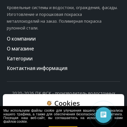
Кровельные системы и водостоки, ограждения, фасады.
Изготовление и порошковая покраска
металлоизделий на заказ. Полимерная покраска
рулонной стали.
О компании
О магазине
Категории
Контактная информация
2020-2026 ПК ФСК - производитель водосточных
систем, доборных элементов и ограждений кровли.
Cookies
Политика обработки персональных данных
и
согласие
на их обработку
.
Мы используем файлы cookie для улучшения вашего опыта, анализа
Пользуясь сайтом, вы соглашаетесь с политикой
нашего трафика, а также для обеспечения безопасности и маркетинга.
Посещая наш веб-сайт, вы соглашаетесь на использование нами
обработки и хранения данных Cookie
файлов cookie.