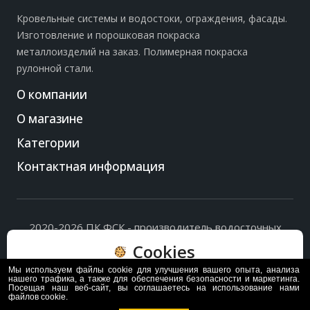
Кровельные системы и водостоки, ограждения, фасады.
Изготовление и порошковая покраска
металлоизделий на заказ. Полимерная покраска
рулонной стали.
О компании
О магазине
Категории
Контактная информация
2020-2026 ПК ФСК - производитель водосточных
систем, доборных элементов и ограждений кровли.
Cookies
Политика обработки персональных данных
и
согласие
на их обработку
.
Мы используем файлы cookie для улучшения вашего опыта, анализа
Пользуясь сайтом, вы соглашаетесь с политикой
нашего трафика, а также для обеспечения безопасности и маркетинга.
Посещая наш веб-сайт, вы соглашаетесь на использование нами
обработки и хранения данных Cookie
файлов cookie.