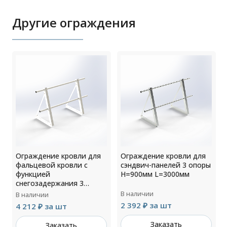
Другие ограждения
Ограждение кровли для
Ограждение кровли для
ы
фальцевой кровли с
сэндвич-панелей 3 опоры
функцией
H=900мм L=3000мм
снегозадержания 3
опоры H=600мм
В наличии
В наличии
L=3000мм RAL 9010
2 392 ₽ за шт
4 212 ₽ за шт
Заказать
Заказать