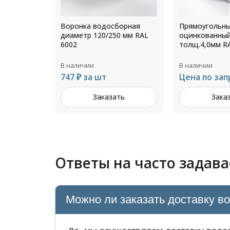
борная
Прямоугольный водосток
Труба водост
0 мм RAL
оцинкованный 124х86х35
диаметр 200 
толщ.4,0мм RAL 7004
Цинк
В наличии
В наличии
Цена по запросу
621 ₽ за шт
ть
Заказать
Зака
Ответы на часто задав
Можно ли заказать доставку в