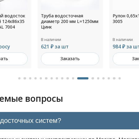
очная
Рулон 0,65x1250мм RAL
Прямоуголь
мм L=1250мм
3005
оцинкованн
толщ.1,4мм
В наличии
В наличии
984 ₽ за шт
Цена по з
зать
Заказать
За
аемые вопросы
одосточных систем?