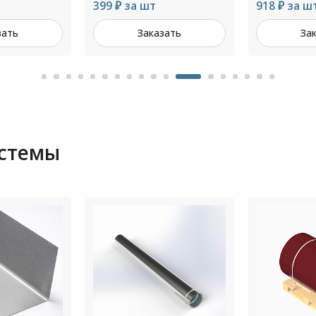
918 ₽ за шт
484 ₽ за ш
зать
Заказать
За
истемы