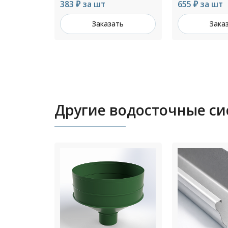
655 ₽ за шт
399 ₽ за шт
ть
Заказать
Зака
Другие водосточные с