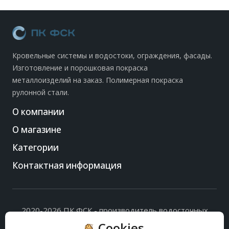
Кровельные системы и водостоки, ограждения, фасады.
Изготовление и порошковая покраска
металлоизделий на заказ. Полимерная покраска
рулонной стали.
О компании
О магазине
Категории
Контактная информация
2020-2026 ПК ФСК - производитель водосточных
систем, доборных элементов и ограждений кровли.
Cookies
Политика обработки персональных данных
и
согласие