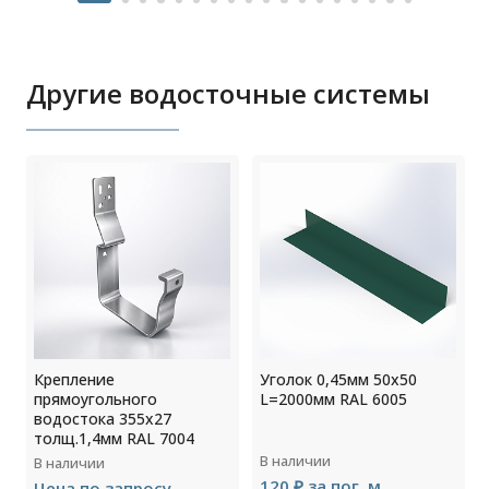
Другие водосточные системы
Крепление
Уголок 0,45мм 50х50
м
прямоугольного
L=2000мм RAL 6005
водостока 355х27
толщ.1,4мм RAL 7004
В наличии
В наличии
120 ₽ за пог. м
Цена по запросу