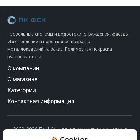
Кровельные системы и водостоки, ограждения, фасады.
Изготовление и порошковая покраска
металлоизделий на заказ. Полимерная покраска
рулонной стали.
О компании
О магазине
Категории
Контактная информация
2020-2026 ПК ФСК - производитель водосточных
систем, доборных элементов и ограждений кровли.
Cookies
Политика обработки персональных данных
и
согласие