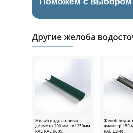
Поможем с выбором 
Другие желоба водост
чный
Желоб водосточный
Желоб водос
 L=1250мм
диаметр 150 мм L=1250мм
диаметр 130 
RAL Цинк
RAL RAL 1014