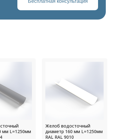
Бесплатная консультация
осточный
Желоб водосточный
Желоб во
0 мм L=1250мм
диаметр 125 мм L=2000мм
диаметр 
0
RAL Цинк
RAL RAL 3