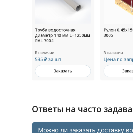
ная
Рулон 0,45x1500мм RAL
Ограждение к
 L=1250мм
3005
фальцевой кр
функцией
снегозадержа
H=1200мм L=
В наличии
В наличии
6005
Цена по запросу
4 849 ₽ за ш
ть
Заказать
Зака
Ответы на часто задав
Можно ли заказать доставку в