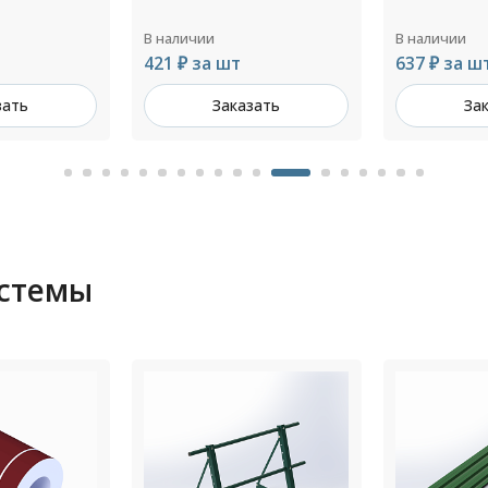
В наличии
В наличии
637 ₽ за шт
462 ₽ за ш
зать
Заказать
За
истемы