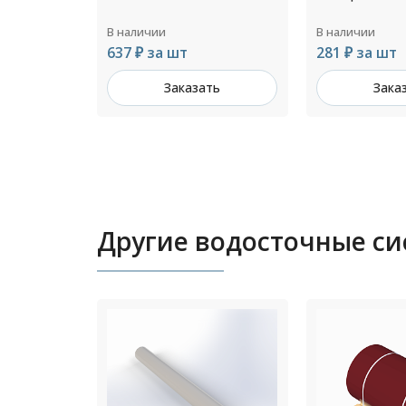
В наличии
В наличии
281 ₽ за шт
421 ₽ за шт
ть
Заказать
Зака
Другие водосточные с