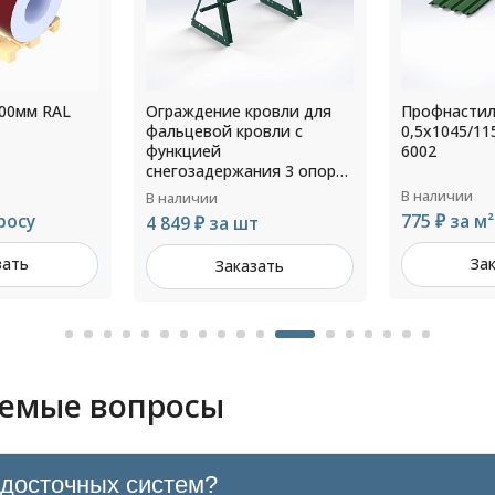
ровли для
Профнастил НС44 РЕ
Ограждение
овли с
0,5х1045/1150х3000мм RAL
универсаль
6002
снегозадер
ния 3 опоры
H=900мм L=
3000мм RAL
8017
В наличии
В наличии
775 ₽ за м²
т
3 471 ₽ за
Заказать
зать
За
аемые вопросы
одосточных систем?