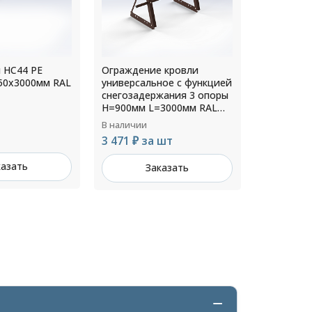
 кровли
Ограждение кровли для
Колено сл
ное с функцией
фальцевой кровли 3
диаметр 2
жания 3 опоры
опоры H=900мм L=3000мм
3000мм RAL
RAL 3005
В наличии
В наличии
528 ₽ за
 шт
3 588 ₽ за шт
З
казать
Заказать