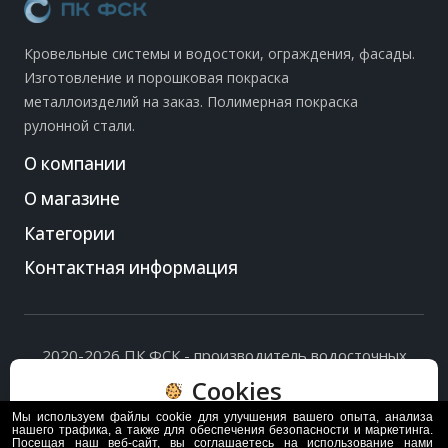
Кровельные системы и водостоки, ограждения, фасады.
Изготовление и порошковая покраска
металлоизделий на заказ. Полимерная покраска
рулонной стали.
О компании
О магазине
Категории
Контактная информация
2020-2026 ПК ФСК - производитель водосточных
систем, доборных элементов и ограждений кровли.
Cookies
Политика обработки персональных данных
и
согласие
на их обработку
.
Мы используем файлы cookie для улучшения вашего опыта, анализа
Пользуясь сайтом, вы соглашаетесь с политикой
нашего трафика, а также для обеспечения безопасности и маркетинга.
Посещая наш веб-сайт, вы соглашаетесь на использование нами
обработки и хранения данных Cookie