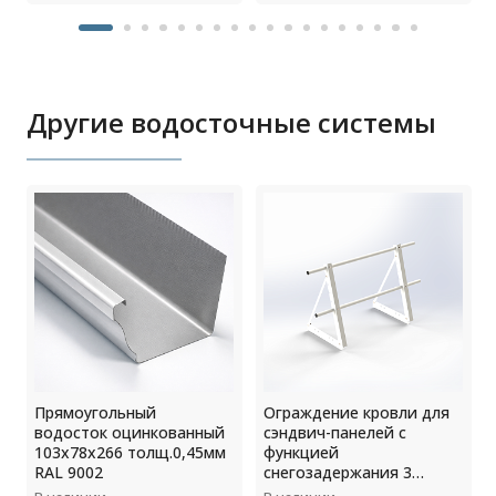
Другие водосточные системы
Прямоугольный
Ограждение кровли для
5
водосток оцинкованный
сэндвич-панелей с
103х78х266 толщ.0,45мм
функцией
RAL 9002
снегозадержания 3
опоры H=900мм