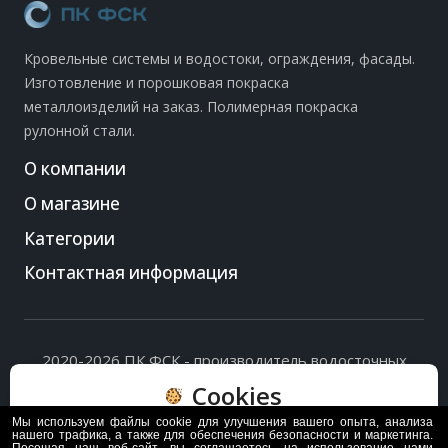
Кровельные системы и водостоки, ограждения, фасады.
Изготовление и порошковая покраска
металлоизделий на заказ. Полимерная покраска
рулонной стали.
О компании
О магазине
Категории
Контактная информация
2020-2026 ПК ФСК - производитель водосточных
систем, доборных элементов и ограждений кровли.
Cookies
Политика обработки персональных данных
и
согласие
на их обработку
.
Мы используем файлы cookie для улучшения вашего опыта, анализа
Пользуясь сайтом, вы соглашаетесь с политикой
нашего трафика, а также для обеспечения безопасности и маркетинга.