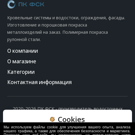
Кровельные системы и водостоки, ограждения, фасады.
Изготовление и порошковая покраска
металлоизделий на заказ. Полимерная покраска
рулонной стали.
О компании
О магазине
Категории
Контактная информация
2020-2026 ПК ФСК - производитель водосточных
систем, доборных элементов и ограждений кровли.
Cookies
Политика обработки персональных данных
и
согласие
на их обработку
.
Мы используем файлы cookie для улучшения вашего опыта, анализа
Пользуясь сайтом, вы соглашаетесь с политикой
нашего трафика, а также для обеспечения безопасности и маркетинга.