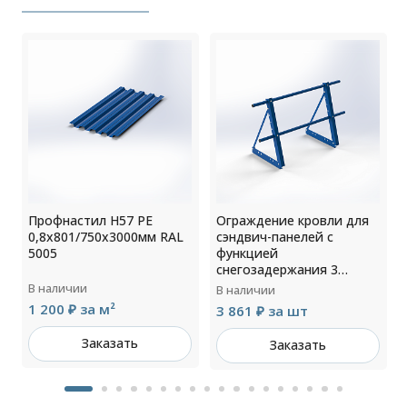
Профнастил Н57 РЕ
Ограждение кровли для
5
0,8х801/750х3000мм RAL
сэндвич-панелей с
5005
функцией
снегозадержания 3
опоры H=900мм
В наличии
В наличии
L=3000мм RAL 5005
1 200 ₽ за м²
3 861 ₽ за шт
Заказать
Заказать