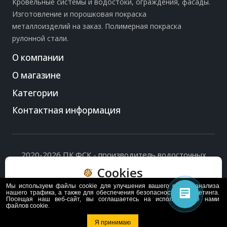
Кровельные системы и водостоки, ограждения, фасады.
Изготовление и порошковая покраска
металлоизделий на заказ. Полимерная покраска
рулонной стали.
О компании
О магазине
Категории
Контактная информация
2020-2026 ПК ФСК - производитель водосточных
систем, доборных элементов и ограждений кровли.
Cookies
Политика обработки персональных данных
и
согласие
на их обработку
.
Мы используем файлы cookie для улучшения вашего опыта, анализа
Пользуясь сайтом, вы соглашаетесь с политикой
нашего трафика, а также для обеспечения безопасности и маркетинга.
Посещая наш веб-сайт, вы соглашаетесь на использование нами
обработки и хранения данных Cookie
файлов cookie.
Политика
Согласен
Я принимаю