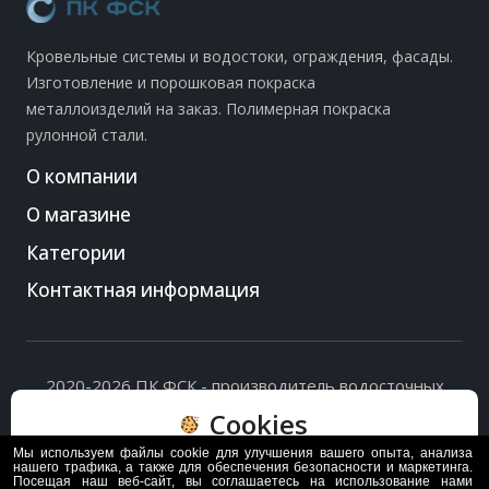
Кровельные системы и водостоки, ограждения, фасады.
Изготовление и порошковая покраска
металлоизделий на заказ. Полимерная покраска
рулонной стали.
О компании
О магазине
Категории
Контактная информация
2020-2026 ПК ФСК - производитель водосточных
систем, доборных элементов и ограждений кровли.
Cookies
Политика обработки персональных данных
и
согласие
на их обработку
.
Мы используем файлы cookie для улучшения вашего опыта, анализа
Пользуясь сайтом, вы соглашаетесь с политикой
нашего трафика, а также для обеспечения безопасности и маркетинга.
Посещая наш веб-сайт, вы соглашаетесь на использование нами
обработки и хранения данных Cookie