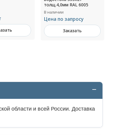
 RAL 6005
RAL 7004
В наличии
В наличии
3 005 ₽ за шт
апросу
396 ₽ за 
Заказать
казать
З
кой области и всей России. Доставка