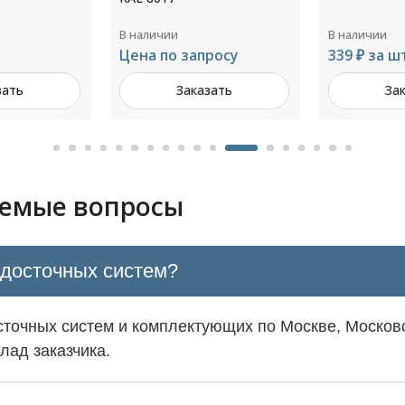
толщ.4,0мм
В наличии
В наличии
росу
339 ₽ за шт
Цена по з
зать
Заказать
За
аемые вопросы
одосточных систем?
точных систем и комплектующих по Москве, Московс
лад заказчика.