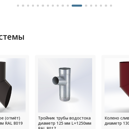
истемы
ы водостока
Колено сливное (отмёт)
Крепление
мм L=1250мм
диаметр 130 мм RAL 3005
прямоуголь
водостока 