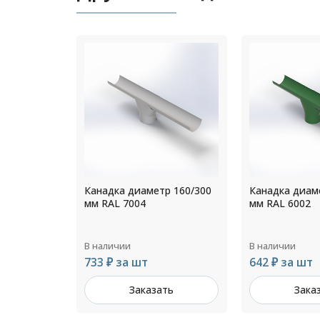
р 160/300
Канадка диаметр 110/200
Канадка диам
мм RAL 6002
мм RAL 8017
В наличии
В наличии
642 ₽ за шт
642 ₽ за шт
ть
Заказать
Зака