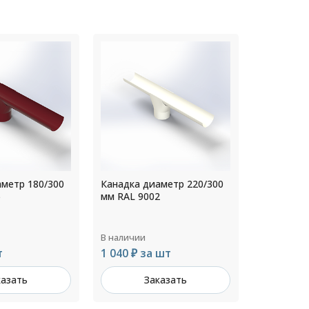
аметр 220/300
Канадка диаметр 110/200
Канадка д
2
мм RAL 5005
мм RAL 70
В наличии
В наличии
 шт
642 ₽ за шт
801 ₽ за
казать
Заказать
З