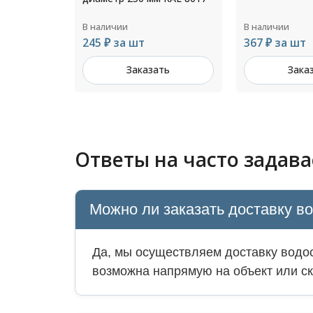
В наличии
В наличии
367 ₽ за шт
Цена по зап
ть
Заказать
Зака
Ответы на часто задав
Можно ли заказать доставку в
Да, мы осуществляем доставку водос
возможна напрямую на объект или ск