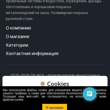
Кровельные системы и водостоки, ограждения, фасады.
Изготовление и порошковая покраска
металлоизделий на заказ. Полимерная покраска
рулонной стали.
О компании
О магазине
Категории
Контактная информация
2020-2026 ПК ФСК - производитель водосточных
систем, доборных элементов и ограждений кровли.
Cookies
Политика обработки персональных данных
и
согласие
на их обработку
.
Мы используем файлы cookie для улучшения вашего опыта, анализа
Пользуясь сайтом, вы соглашаетесь с политикой
нашего трафика, а также для обеспечения безопасности и маркетинга.
Посещая наш веб-сайт, вы соглашаетесь на использование нами
обработки и хранения данных Cookie
файлов cookie.
Политика
Согласен
Я принимаю