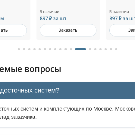
В наличии
В наличии
897 ₽ за шт
788 ₽ за ш
зать
Заказать
За
аемые вопросы
одосточных систем?
точных систем и комплектующих по Москве, Московс
лад заказчика.