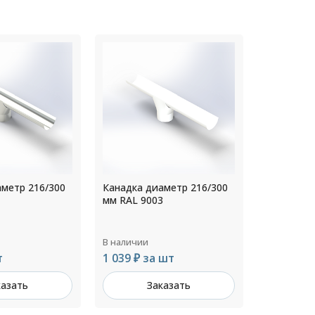
аметр 216/300
Канадка диаметр 110/200
Канадка д
3
мм RAL 6002
мм RAL 80
В наличии
В наличии
 шт
642 ₽ за шт
733 ₽ за
казать
Заказать
З