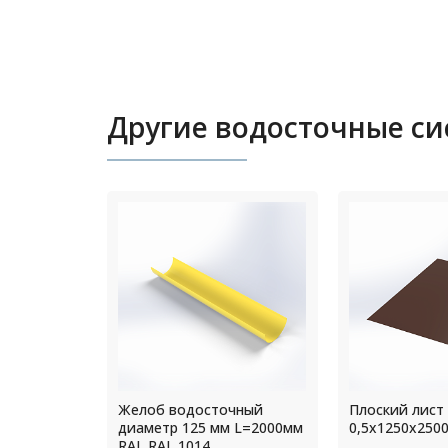
Другие водосточные с
чный
Плоский лист РЕ
Воронка жело
 L=2000мм
0,5х1250х2500мм RAL 8017
220/300 мм RA