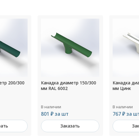
етр 150/300
Канадка диаметр 216/300
Канадка ди
мм Цинк
мм RAL 900
В наличии
В наличии
767 ₽ за шт
1 039 ₽ за
зать
Заказать
За