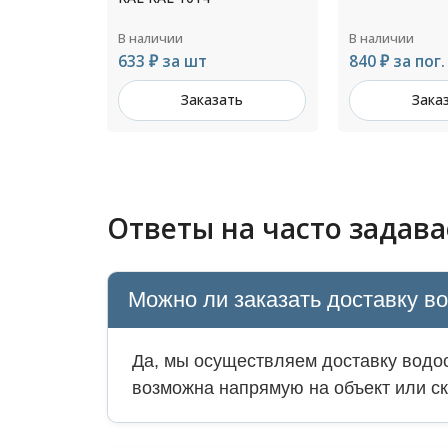
В наличии
В наличии
840 ₽ за пог. м
897 ₽ за шт
ть
Заказать
Зака
Ответы на часто задав
Можно ли заказать доставку в
Да, мы осуществляем доставку водос
возможна напрямую на объект или ск