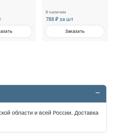
В наличии
В наличии
т
Цена по запросу
1 100 ₽ з
казать
Заказать
З
кой области и всей России. Доставка