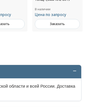
7024
В наличии
В наличии
апросу
Цена по 
2 535 ₽ за шт
казать
З
Заказать
кой области и всей России. Доставка