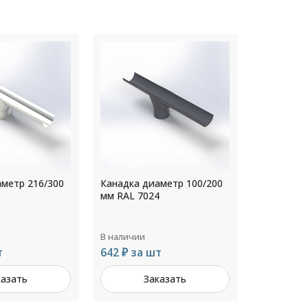
аметр 100/200
Канадка диаметр 180/300
Канадка д
4
мм RAL 1014
мм RAL 50
В наличии
В наличии
т
733 ₽ за шт
642 ₽ за
казать
Заказать
З