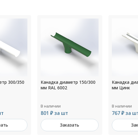
етр 150/300
Канадка диаметр 216/300
Канадка ди
мм Цинк
мм RAL 702
В наличии
В наличии
767 ₽ за шт
642 ₽ за ш
зать
Заказать
За