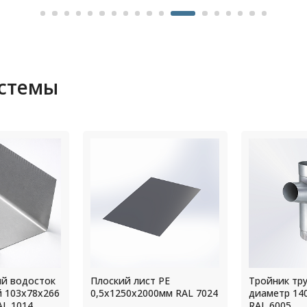
истемы
 РЕ
Тройник трубы водостока
Прямоуголь
0мм RAL 7024
диаметр 140 мм L=2000мм
оцинкованн
RAL 6005
толщ.4,0мм