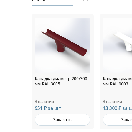
р 200/300
Канадка диаметр 300/350
Канадка диам
мм RAL 9003
мм RAL 6002
В наличии
В наличии
13 300 ₽ за шт
801 ₽ за шт
ть
Заказать
Зака