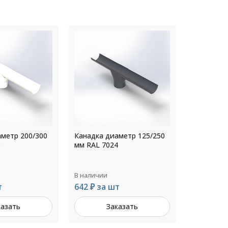
аметр 125/250
Канадка диаметр 140/250
Канадка д
4
мм RAL 8017
мм RAL 90
В наличии
В наличии
т
801 ₽ за шт
642 ₽ за
казать
Заказать
З