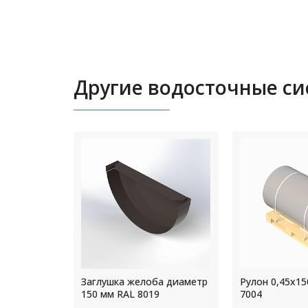
Другие водосточные с
а диаметр
Рулон 0,45x1500мм RAL
Воронка жело
9
7004
220/300 мм Ц