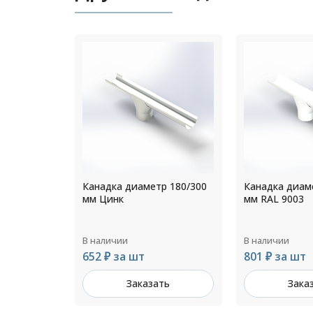
р 180/300
Канадка диаметр 140/250
Канадка диам
мм RAL 9003
мм RAL 6005
В наличии
В наличии
801 ₽ за шт
951 ₽ за шт
ть
Заказать
Зака