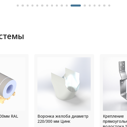
истемы
ба диаметр
Крепление
Колено тру
инк
прямоугольного
250 мм RAL 
водостока 128х33