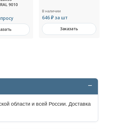
В наличии
В наличии
т
824 ₽ за шт
923 ₽ за
казать
Заказать
З
кой области и всей России. Доставка