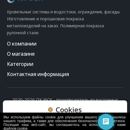
Кровельные системы и водостоки, ограждения, фасады.
Изготовление и порошковая покраска
металлоизделий на заказ. Полимерная покраска
рулонной стали.
О компании
О магазине
Категории
Контактная информация
2020-2026 ПК ФСК - производитель водосточных
систем, доборных элементов и ограждений кровли.
Cookies
Политика обработки персональных данных
и
согласие
на их обработку
.
Мы используем файлы cookie для улучшения вашего опыта, анализа
Пользуясь сайтом, вы соглашаетесь с политикой
нашего трафика, а также для обеспечения безопасности и маркетинга.
Посещая наш веб-сайт, вы соглашаетесь на использование нами
обработки и хранения данных Cookie
файлов cookie.