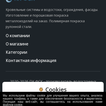
Кровельные системы и водостоки, ограждения, фасады.
Изготовление и порошковая покраска
металлоизделий на заказ. Полимерная покраска
рулонной стали.
О компании
О магазине
Категории
Контактная информация
2020-2026 ПК ФСК - производитель водосточных
систем, доборных элементов и ограждений кровли.
Cookies
Политика обработки персональных данных
и
согласие
на их обработку
.
Мы используем файлы cookie для улучшения вашего опыта, анализа
Пользуясь сайтом, вы соглашаетесь с политикой
нашего трафика, а также для обеспечения безопасности и маркетинга.
Посещая наш веб-сайт, вы соглашаетесь на использование нами
обработки и хранения данных Cookie
файлов cookie.