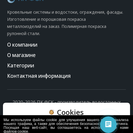
Кровельные системы и водостоки, ограждения, фасады.
Изготовление и порошковая покраска
металлоизделий на заказ. Полимерная покраска
рулонной стали.
О компании
О магазине
Категории
Контактная информация
2020-2026 ПК ФСК - производитель водосточных
систем, доборных элементов и ограждений кровли.
Cookies
Политика обработки персональных данных
и
согласие
на их обработку
.
Мы используем файлы cookie для улучшения вашего опыта, анализа
Пользуясь сайтом, вы соглашаетесь с политикой
нашего трафика, а также для обеспечения безопасности и маркетинга.
Посещая наш веб-сайт, вы соглашаетесь на использование нами
обработки и хранения данных Cookie
файлов cookie.