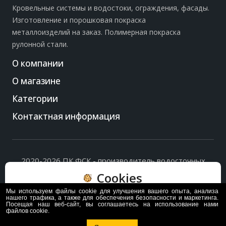
Кровельные системы и водостоки, ограждения, фасады.
Изготовление и порошковая покраска
металлоизделий на заказ. Полимерная покраска
рулонной стали.
О компании
О магазине
Категории
Контактная информация
2020-2026 ПК ФСК - производитель водосточных
систем, доборных элементов и ограждений кровли.
Cookies
Политика обработки персональных данных
и
согласие
на их обработку
.
Мы используем файлы cookie для улучшения вашего опыта, анализа
Пользуясь сайтом, вы соглашаетесь с политикой
нашего трафика, а также для обеспечения безопасности и маркетинга.
Посещая наш веб-сайт, вы соглашаетесь на использование нами
обработки и хранения данных Cookie
файлов cookie.